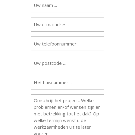
Uw
naam
(Vereist)
Uw
e-
mailadres
(Vereist)
Uw
telefoonnummer
(Vereist)
Uw
postcode
(Vereist)
Het
huisnummer
...
(Vereist)
Omschrijving
werkzaamheden
(Vereist)